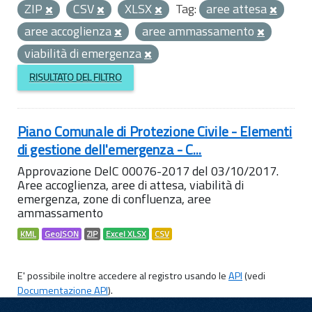
ZIP
CSV
XLSX
Tag:
aree attesa
aree accoglienza
aree ammassamento
viabilità di emergenza
RISULTATO DEL FILTRO
Piano Comunale di Protezione Civile - Elementi
di gestione dell'emergenza - C...
Approvazione DelC 00076-2017 del 03/10/2017.
Aree accoglienza, aree di attesa, viabilità di
emergenza, zone di confluenza, aree
ammassamento
KML
GeoJSON
ZIP
Excel XLSX
CSV
E' possibile inoltre accedere al registro usando le
API
(vedi
Documentazione API
).