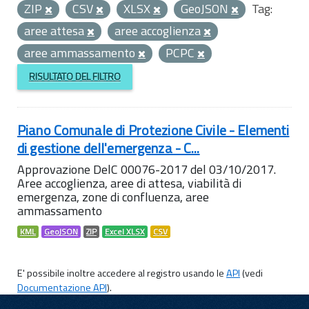
ZIP
CSV
XLSX
GeoJSON
Tag:
aree attesa
aree accoglienza
aree ammassamento
PCPC
RISULTATO DEL FILTRO
Piano Comunale di Protezione Civile - Elementi
di gestione dell'emergenza - C...
Approvazione DelC 00076-2017 del 03/10/2017.
Aree accoglienza, aree di attesa, viabilità di
emergenza, zone di confluenza, aree
ammassamento
KML
GeoJSON
ZIP
Excel XLSX
CSV
E' possibile inoltre accedere al registro usando le
API
(vedi
Documentazione API
).