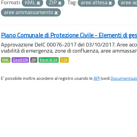
Formati:
KML
ZIP
Tag:
aree attesa
aree a
aree ammassamento
Piano Comunale di Protezione Civile - Elementi di ges
Approvazione DelC 00076-2017 del 03/10/2017. Aree accog
viabilità di emergenza, zone di confluenza, aree ammass
KML
GeoJSON
ZIP
Excel XLSX
CSV
E' possibile inoltre accedere al registro usando le
API
(vedi
Documentazi