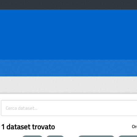
1 dataset trovato
Or