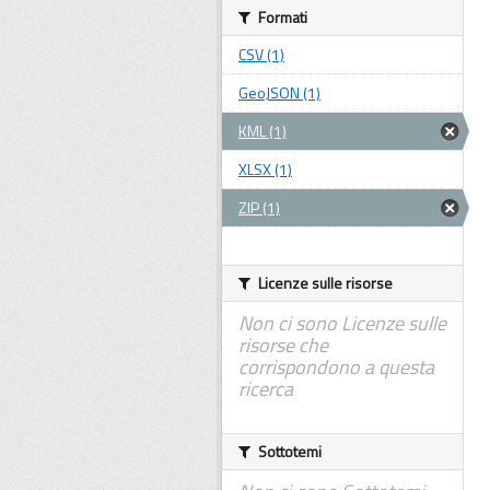
Formati
CSV (1)
GeoJSON (1)
KML (1)
XLSX (1)
ZIP (1)
Licenze sulle risorse
Non ci sono Licenze sulle
risorse che
corrispondono a questa
ricerca
Sottotemi