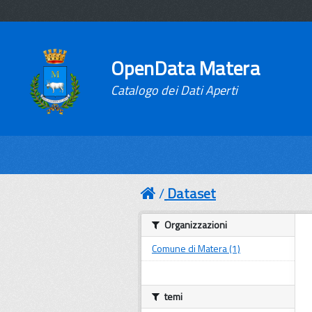
OpenData Matera
Catalogo dei Dati Aperti
Dataset
Organizzazioni
Comune di Matera (1)
temi