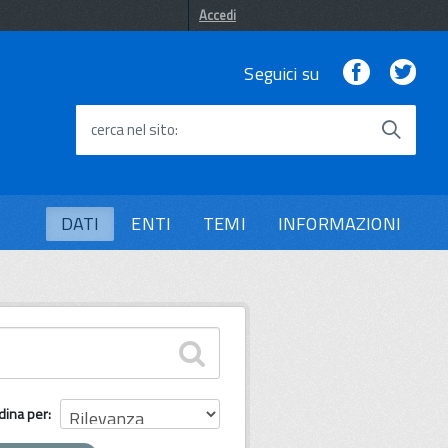
Accedi
Facebook
Twi
Seguici su
cerca nel sito
DATI
ENTI
TEMI
INFORMAZIONI
dina per