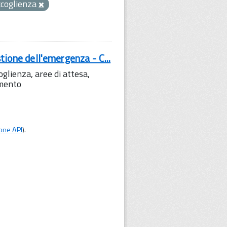
ccoglienza
tione dell'emergenza - C...
lienza, aree di attesa,
amento
one API
).