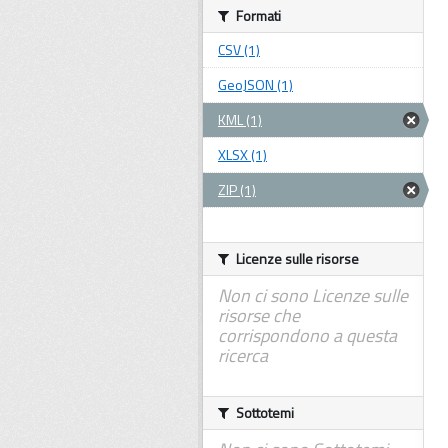
Formati
CSV (1)
GeoJSON (1)
KML (1)
XLSX (1)
ZIP (1)
Licenze sulle risorse
Non ci sono Licenze sulle
risorse che
corrispondono a questa
ricerca
Sottotemi