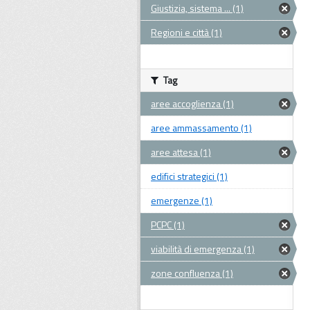
Giustizia, sistema ... (1)
Regioni e città (1)
Tag
aree accoglienza (1)
aree ammassamento (1)
aree attesa (1)
edifici strategici (1)
emergenze (1)
PCPC (1)
viabilità di emergenza (1)
zone confluenza (1)