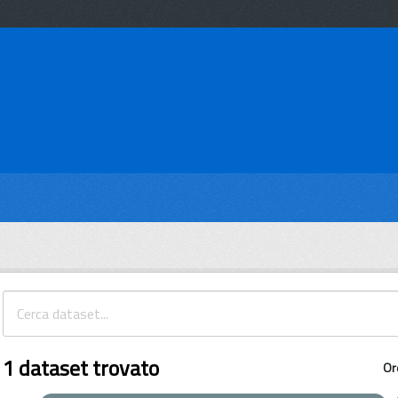
1 dataset trovato
Or