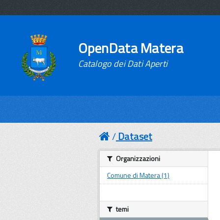
OpenData Matera
Catalogo dei Dati Aperti
Dataset
Organizzazioni
Comune di Matera (1)
temi