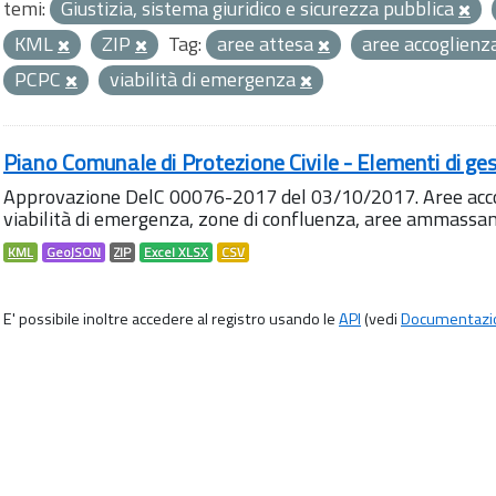
temi:
Giustizia, sistema giuridico e sicurezza pubblica
KML
ZIP
Tag:
aree attesa
aree accoglienz
PCPC
viabilità di emergenza
Piano Comunale di Protezione Civile - Elementi di ges
Approvazione DelC 00076-2017 del 03/10/2017. Aree accog
viabilità di emergenza, zone di confluenza, aree ammass
KML
GeoJSON
ZIP
Excel XLSX
CSV
E' possibile inoltre accedere al registro usando le
API
(vedi
Documentazi