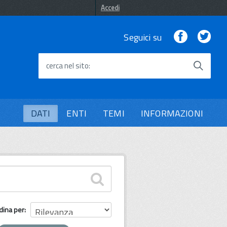
Accedi
Facebook
Twi
Seguici su
cerca nel sito
DATI
ENTI
TEMI
INFORMAZIONI
dina per