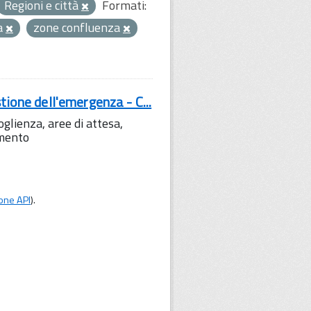
Regioni e città
Formati:
a
zone confluenza
tione dell'emergenza - C...
lienza, aree di attesa,
amento
one API
).