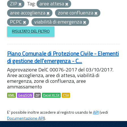
ZIP
Tag:
aree attesa
aree accoglienza
zone confluenza
PCPC
viabilità di emergenza
RISULTATO DEL FILTRO
Piano Comunale di Protezione Civile - Elementi
di gestione dell'emergenza - C...
Approvazione DelC 00076-2017 del 03/10/2017.
Aree accoglienza, aree di attesa, viabilità di
emergenza, zone di confluenza, aree
ammassamento
KML
GeoJSON
ZIP
Excel XLSX
CSV
E' possibile inoltre accedere al registro usando le
API
(vedi
Documentazione API
).