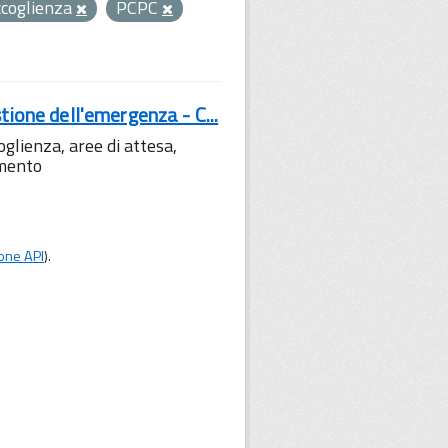
ccoglienza
PCPC
tione dell'emergenza - C...
lienza, aree di attesa,
amento
one API
).