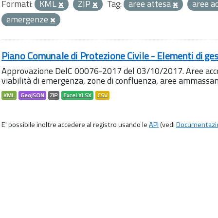
Formati:
KML
ZIP
Tag:
aree attesa
aree a
emergenze
Piano Comunale di Protezione Civile - Elementi di ges
Approvazione DelC 00076-2017 del 03/10/2017. Aree accog
viabilità di emergenza, zone di confluenza, aree ammass
KML
GeoJSON
ZIP
Excel XLSX
CSV
E' possibile inoltre accedere al registro usando le
API
(vedi
Documentazi