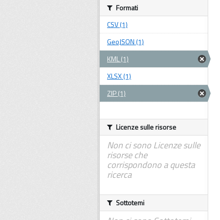
Formati
CSV (1)
GeoJSON (1)
KML (1)
XLSX (1)
ZIP (1)
Licenze sulle risorse
Non ci sono Licenze sulle
risorse che
corrispondono a questa
ricerca
Sottotemi