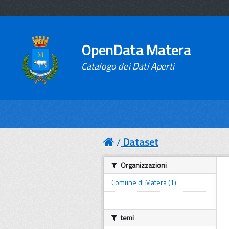
OpenData Matera
Catalogo dei Dati Aperti
Dataset
Organizzazioni
Comune di Matera (1)
temi