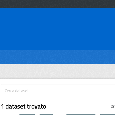
1 dataset trovato
Or