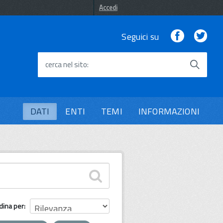
Accedi
Facebook
Twi
Seguici su
cerca nel sito
DATI
ENTI
TEMI
INFORMAZIONI
dina per