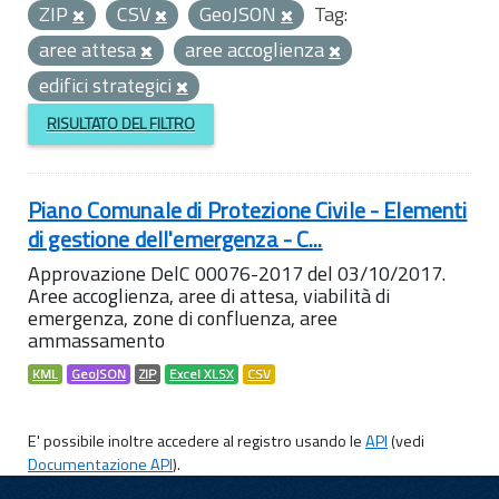
ZIP
CSV
GeoJSON
Tag:
aree attesa
aree accoglienza
edifici strategici
RISULTATO DEL FILTRO
Piano Comunale di Protezione Civile - Elementi
di gestione dell'emergenza - C...
Approvazione DelC 00076-2017 del 03/10/2017.
Aree accoglienza, aree di attesa, viabilità di
emergenza, zone di confluenza, aree
ammassamento
KML
GeoJSON
ZIP
Excel XLSX
CSV
E' possibile inoltre accedere al registro usando le
API
(vedi
Documentazione API
).