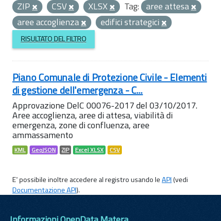
ZIP
CSV
XLSX
Tag:
aree attesa
aree accoglienza
edifici strategici
RISULTATO DEL FILTRO
Piano Comunale di Protezione Civile - Elementi
di gestione dell'emergenza - C...
Approvazione DelC 00076-2017 del 03/10/2017.
Aree accoglienza, aree di attesa, viabilità di
emergenza, zone di confluenza, aree
ammassamento
KML
GeoJSON
ZIP
Excel XLSX
CSV
E' possibile inoltre accedere al registro usando le
API
(vedi
Documentazione API
).
Informazioni OpenData Matera