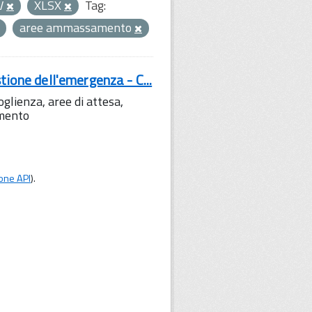
V
XLSX
Tag:
aree ammassamento
tione dell'emergenza - C...
lienza, aree di attesa,
amento
one API
).