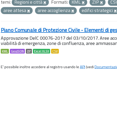
temi:
Regioni e città
Formati:
KML
ZIP
CS
aree attesa
aree accoglienza
edifici strategici
Piano Comunale di Protezione Civile - Elementi di ges
Approvazione DelC 00076-2017 del 03/10/2017. Aree accog
viabilità di emergenza, zone di confluenza, aree ammass
KML
GeoJSON
ZIP
Excel XLSX
CSV
E' possibile inoltre accedere al registro usando le
API
(vedi
Documentazi