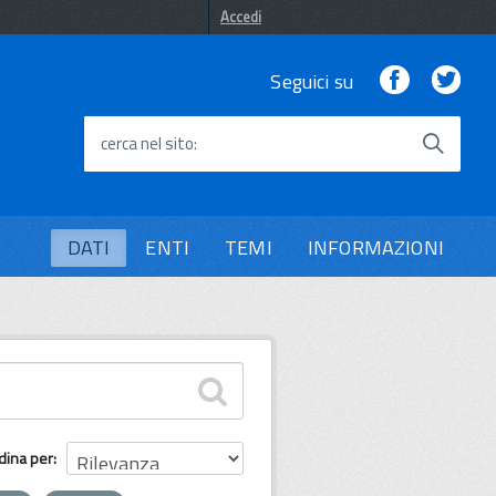
Accedi
Facebook
Twi
Seguici su
cerca nel sito
DATI
ENTI
TEMI
INFORMAZIONI
dina per