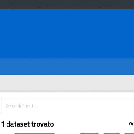
1 dataset trovato
Or