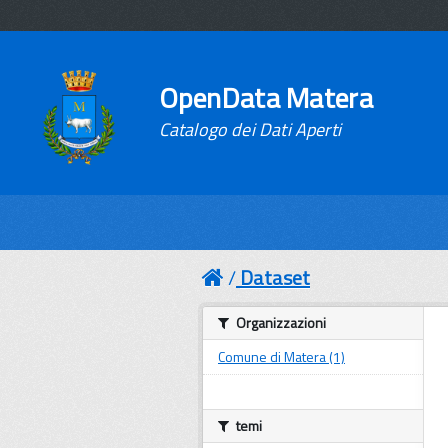
OpenData Matera
Catalogo dei Dati Aperti
Dataset
Organizzazioni
Comune di Matera (1)
temi