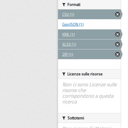
Formati
CSV (1)
GeoJSON (1)
KML (1)
XLSX (1)
ZIP (1)
Licenze sulle risorse
Non ci sono Licenze sulle
risorse che
corrispondono a questa
ricerca
Sottotemi