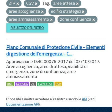
ZIP
CSV
Tag:
aree attesa
aree accoglienza
edifici strategici
aree ammassamento
zone confluenza
RISULTATO DEL FILTRO
Piano Comunale di Protezione Civile - Elementi
di gestione dell'emergenza - C...
Approvazione DelC 00076-2017 del 03/10/2017.
Aree accoglienza, aree di attesa, viabilità di
emergenza, zone di confluenza, aree
ammassamento
KML
GeoJSON
ZIP
Excel XLSX
CSV
E' possibile inoltre accedere al registro usando le
API
(vedi
Documentazione API
).