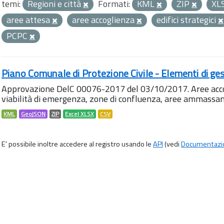
temi:
Regioni e città
Formati:
KML
ZIP
XL
aree attesa
aree accoglienza
edifici strategici
PCPC
Piano Comunale di Protezione Civile - Elementi di ges
Approvazione DelC 00076-2017 del 03/10/2017. Aree accog
viabilità di emergenza, zone di confluenza, aree ammass
KML
GeoJSON
ZIP
Excel XLSX
CSV
E' possibile inoltre accedere al registro usando le
API
(vedi
Documentazi