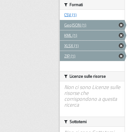
Formati
CSV (1)
GeoJSON (1)
KML (1)
XLSX (1)
ZIP (1)
Licenze sulle risorse
Non ci sono Licenze sulle
risorse che
corrispondono a questa
ricerca
Sottotemi