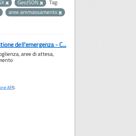
SX
GeoJSON
Tag:
aree ammassamento
tione dell'emergenza - C...
lienza, aree di attesa,
amento
one API
).