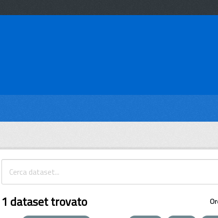
1 dataset trovato
Or