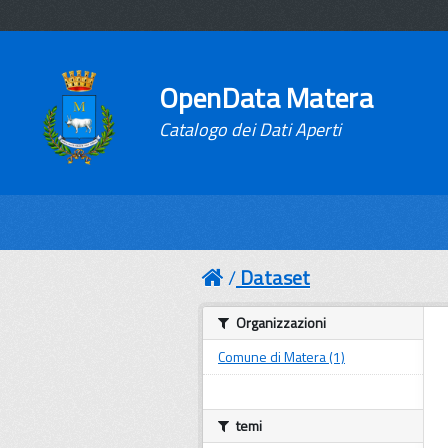
OpenData Matera
Catalogo dei Dati Aperti
Dataset
Organizzazioni
Comune di Matera (1)
temi