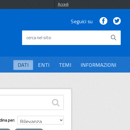
Accedi
Facebook
Twi
Seguici su
cerca nel sito
DATI
ENTI
TEMI
INFORMAZIONI
dina per