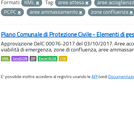
Formati:
KML
Tag:
aree attesa
aree accoglienz
PCPC
aree ammassamento
zone confluenza
Piano Comunale di Protezione Civile - Elementi di ges
Approvazione DelC 00076-2017 del 03/10/2017. Aree accog
viabilità di emergenza, zone di confluenza, aree ammass
KML
GeoJSON
ZIP
Excel XLSX
CSV
E' possibile inoltre accedere al registro usando le
API
(vedi
Documentazi