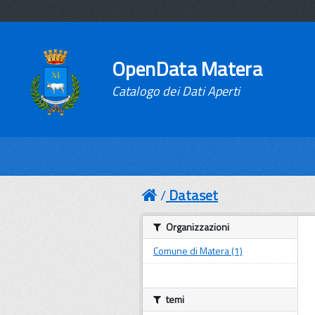
OpenData Matera
Catalogo dei Dati Aperti
Dataset
Organizzazioni
Comune di Matera (1)
temi