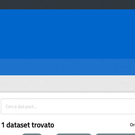
1 dataset trovato
Or