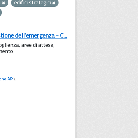
a
edifici strategici
tione dell'emergenza - C...
lienza, aree di attesa,
amento
one API
).