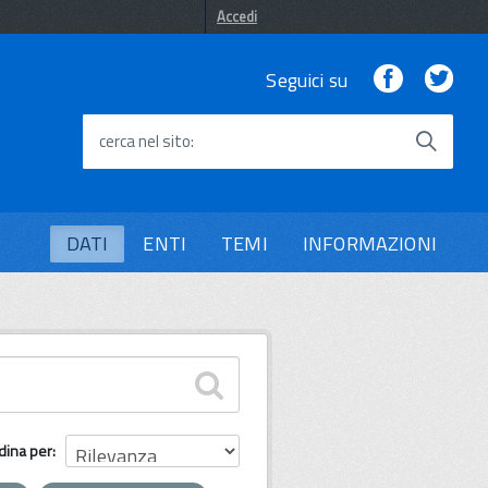
Accedi
Facebook
Twi
Seguici su
cerca nel sito
DATI
ENTI
TEMI
INFORMAZIONI
dina per