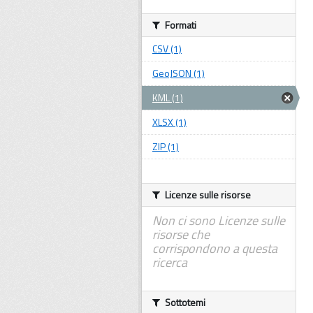
Formati
CSV (1)
GeoJSON (1)
KML (1)
XLSX (1)
ZIP (1)
Licenze sulle risorse
Non ci sono Licenze sulle
risorse che
corrispondono a questa
ricerca
Sottotemi