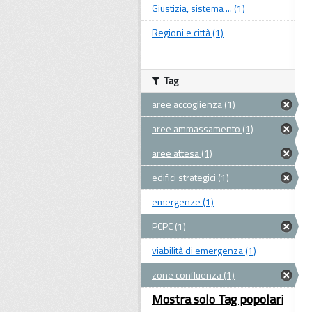
Giustizia, sistema ... (1)
Regioni e città (1)
Tag
aree accoglienza (1)
aree ammassamento (1)
aree attesa (1)
edifici strategici (1)
emergenze (1)
PCPC (1)
viabilità di emergenza (1)
zone confluenza (1)
Mostra solo Tag popolari