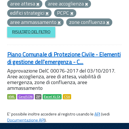
aree attesa
aree accoglienza
edifici strategici
PCPC
aree ammassamento
zone confluenza
RISULTATO DEL FILTRO
Piano Comunale di Protezione Civile - Elementi
di gestione dell'emergenza - C...
Approvazione DelC 00076-2017 del 03/10/2017.
Aree accoglienza, aree di attesa, viabilità di
emergenza, zone di confluenza, aree
ammassamento
KML
GeoJSON
ZIP
Excel XLSX
CSV
E' possibile inoltre accedere al registro usando le
API
(vedi
Documentazione API
).