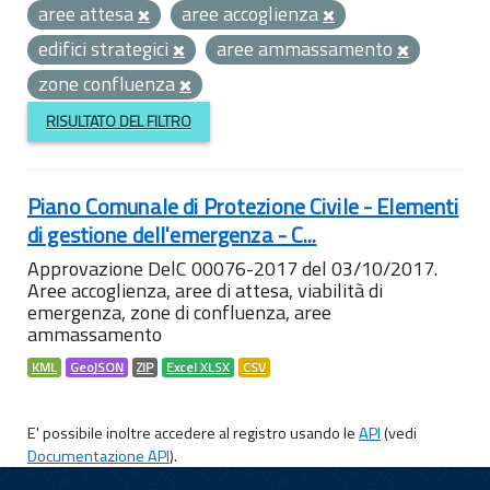
aree attesa
aree accoglienza
edifici strategici
aree ammassamento
zone confluenza
RISULTATO DEL FILTRO
Piano Comunale di Protezione Civile - Elementi
di gestione dell'emergenza - C...
Approvazione DelC 00076-2017 del 03/10/2017.
Aree accoglienza, aree di attesa, viabilità di
emergenza, zone di confluenza, aree
ammassamento
KML
GeoJSON
ZIP
Excel XLSX
CSV
E' possibile inoltre accedere al registro usando le
API
(vedi
Documentazione API
).