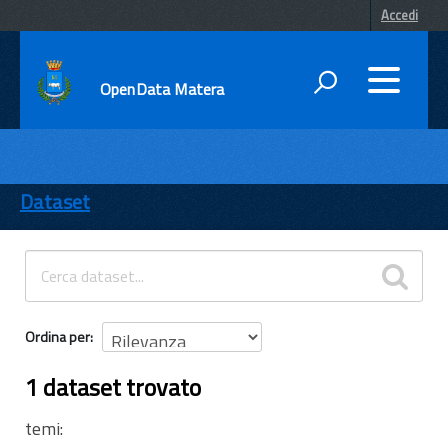
Accedi
OpenData Matera
DATI
ENTI
Dataset
TEMI
INFORMAZIONI
Ordina per
1 dataset trovato
temi: