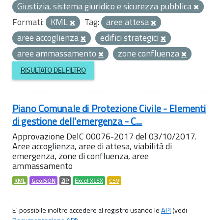
Giustizia, sistema giuridico e sicurezza pubblica
Formati:
KML
Tag:
aree attesa
aree accoglienza
edifici strategici
aree ammassamento
zone confluenza
RISULTATO DEL FILTRO
Piano Comunale di Protezione Civile - Elementi
di gestione dell'emergenza - C...
Approvazione DelC 00076-2017 del 03/10/2017.
Aree accoglienza, aree di attesa, viabilità di
emergenza, zone di confluenza, aree
ammassamento
KML
GeoJSON
ZIP
Excel XLSX
CSV
E' possibile inoltre accedere al registro usando le
API
(vedi