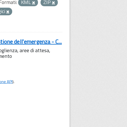
Formati:
KML
ZIP
gici
tione dell'emergenza - C...
lienza, aree di attesa,
amento
one API
).