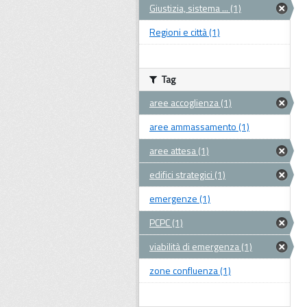
Giustizia, sistema ... (1)
Regioni e città (1)
Tag
aree accoglienza (1)
aree ammassamento (1)
aree attesa (1)
edifici strategici (1)
emergenze (1)
PCPC (1)
viabilità di emergenza (1)
zone confluenza (1)