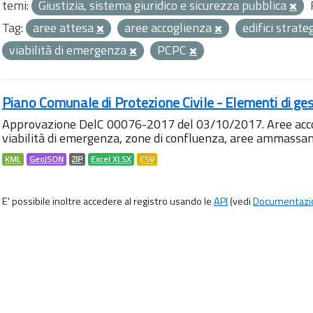
temi:
Giustizia, sistema giuridico e sicurezza pubblica
Tag:
aree attesa
aree accoglienza
edifici strate
viabilità di emergenza
PCPC
Piano Comunale di Protezione Civile - Elementi di ges
Approvazione DelC 00076-2017 del 03/10/2017. Aree accog
viabilità di emergenza, zone di confluenza, aree ammass
KML
GeoJSON
ZIP
Excel XLSX
CSV
E' possibile inoltre accedere al registro usando le
API
(vedi
Documentazi