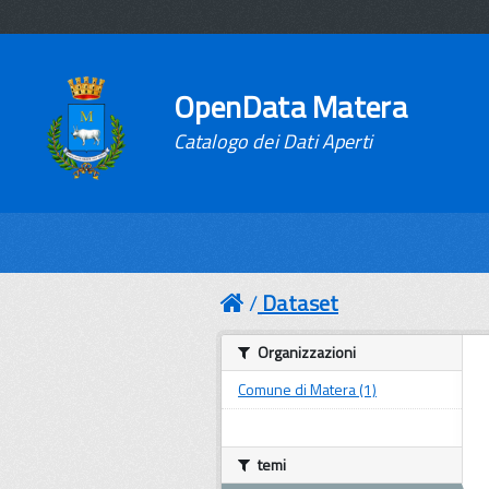
OpenData Matera
Catalogo dei Dati Aperti
Dataset
Organizzazioni
Comune di Matera (1)
temi