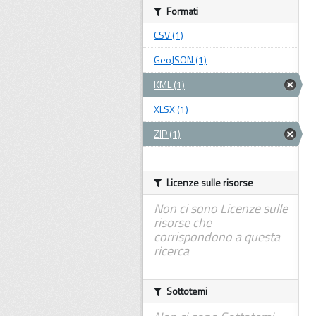
Formati
CSV (1)
GeoJSON (1)
KML (1)
XLSX (1)
ZIP (1)
Licenze sulle risorse
Non ci sono Licenze sulle
risorse che
corrispondono a questa
ricerca
Sottotemi