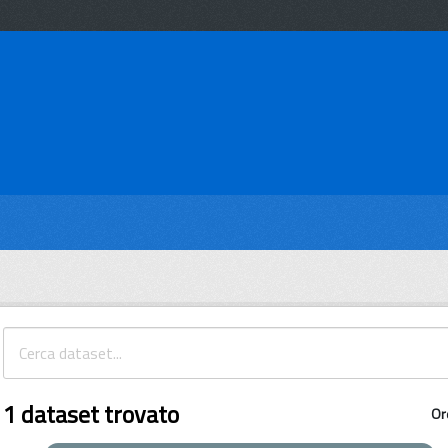
1 dataset trovato
Or