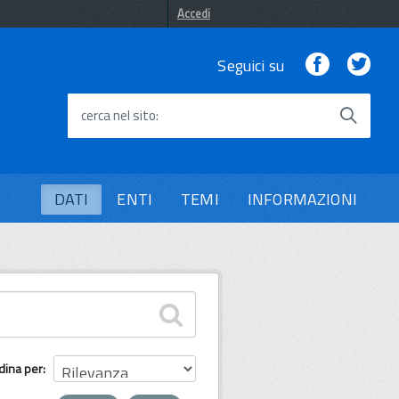
Accedi
Facebook
Twi
Seguici su
cerca nel sito
DATI
ENTI
TEMI
INFORMAZIONI
dina per