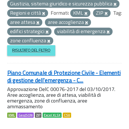
Giustizia, sistema giuridico e sicurezza pubblica
Regioni e città
Formati:
KML
ZIP
Tag:
aree attesa
aree accoglienza
edifici strategici
viabilità di emergenza
zone confluenza
RISULTATO DEL FILTRO
Piano Comunale di Protezione Civile - Elementi
di gestione dell'emergenza - C...
Approvazione DelC 00076-2017 del 03/10/2017.
Aree accoglienza, aree di attesa, viabilità di
emergenza, zone di confluenza, aree
ammassamento
KML
GeoJSON
ZIP
Excel XLSX
CSV