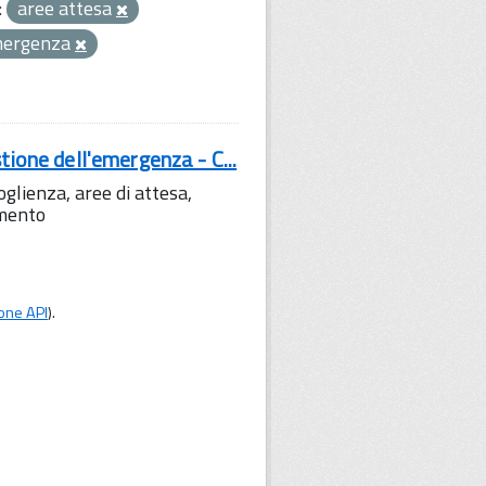
:
aree attesa
emergenza
tione dell'emergenza - C...
lienza, aree di attesa,
amento
one API
).