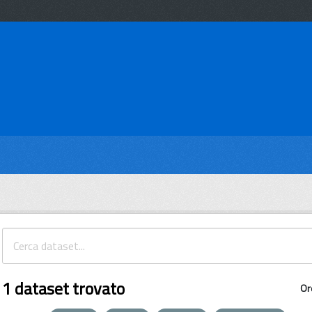
1 dataset trovato
Or