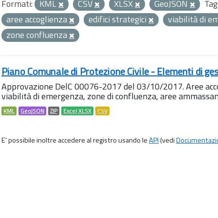
Formati:
KML
CSV
XLSX
GeoJSON
Tag
aree accoglienza
edifici strategici
viabilità di 
zone confluenza
Piano Comunale di Protezione Civile - Elementi di ges
Approvazione DelC 00076-2017 del 03/10/2017. Aree accog
viabilità di emergenza, zone di confluenza, aree ammass
KML
GeoJSON
ZIP
Excel XLSX
CSV
E' possibile inoltre accedere al registro usando le
API
(vedi
Documentazi