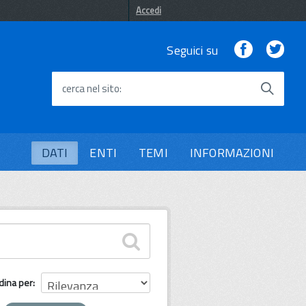
Accedi
Facebook
Twi
Seguici su
cerca nel sito
DATI
ENTI
TEMI
INFORMAZIONI
dina per