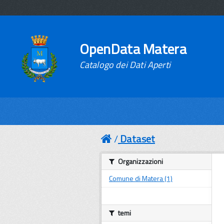
OpenData Matera
Catalogo dei Dati Aperti
Dataset
Organizzazioni
Comune di Matera (1)
temi