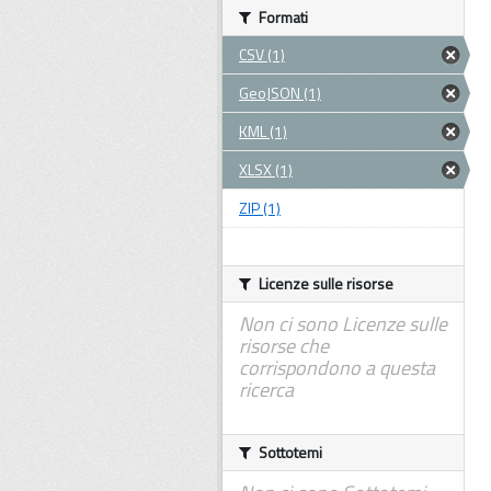
Formati
CSV (1)
GeoJSON (1)
KML (1)
XLSX (1)
ZIP (1)
Licenze sulle risorse
Non ci sono Licenze sulle
risorse che
corrispondono a questa
ricerca
Sottotemi