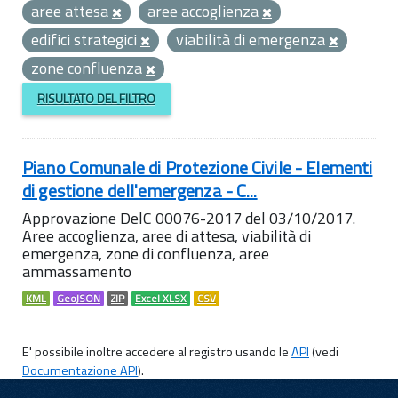
aree attesa
aree accoglienza
edifici strategici
viabilità di emergenza
zone confluenza
RISULTATO DEL FILTRO
Piano Comunale di Protezione Civile - Elementi
di gestione dell'emergenza - C...
Approvazione DelC 00076-2017 del 03/10/2017.
Aree accoglienza, aree di attesa, viabilità di
emergenza, zone di confluenza, aree
ammassamento
KML
GeoJSON
ZIP
Excel XLSX
CSV
E' possibile inoltre accedere al registro usando le
API
(vedi
Documentazione API
).