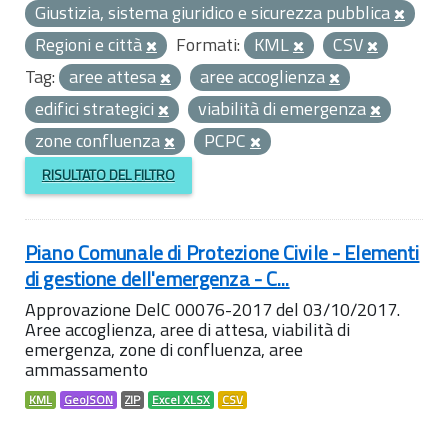
Giustizia, sistema giuridico e sicurezza pubblica
Regioni e città
Formati:
KML
CSV
Tag:
aree attesa
aree accoglienza
edifici strategici
viabilità di emergenza
zone confluenza
PCPC
RISULTATO DEL FILTRO
Piano Comunale di Protezione Civile - Elementi
di gestione dell'emergenza - C...
Approvazione DelC 00076-2017 del 03/10/2017.
Aree accoglienza, aree di attesa, viabilità di
emergenza, zone di confluenza, aree
ammassamento
KML
GeoJSON
ZIP
Excel XLSX
CSV