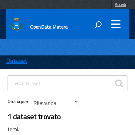
Accedi
OpenData Matera
DATI
ENTI
Dataset
TEMI
INFORMAZIONI
Ordina per
1 dataset trovato
temi: