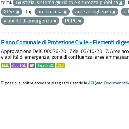
temi:
Giustizia, sistema giuridico e sicurezza pubblica
XLSX
Tag:
aree attesa
aree accoglienza
ed
viabilità di emergenza
PCPC
Piano Comunale di Protezione Civile - Elementi di ges
Approvazione DelC 00076-2017 del 03/10/2017. Aree accog
viabilità di emergenza, zone di confluenza, aree ammass
KML
GeoJSON
ZIP
Excel XLSX
CSV
E' possibile inoltre accedere al registro usando le
API
(vedi
Documentazi