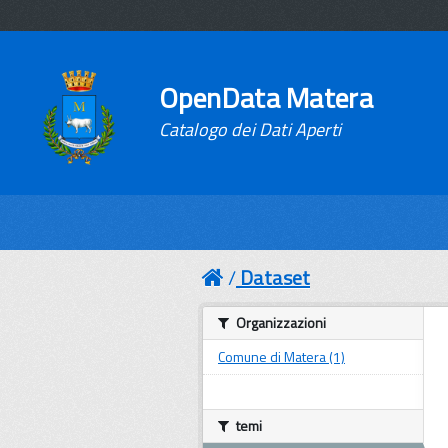
OpenData Matera
Catalogo dei Dati Aperti
Dataset
Organizzazioni
Comune di Matera (1)
temi