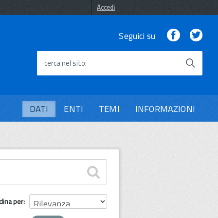
Accedi
Facebook
Twi
Seguici su
cerca nel sito
DATI
ENTI
TEMI
INFORMAZIONI
dina per