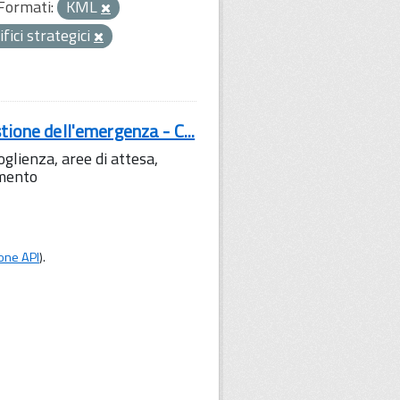
Formati:
KML
ifici strategici
tione dell'emergenza - C...
lienza, aree di attesa,
amento
one API
).