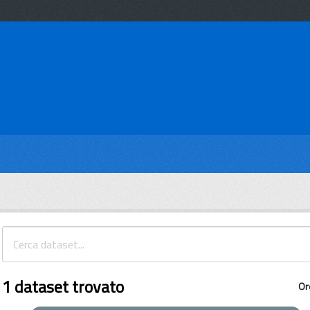
1 dataset trovato
Or