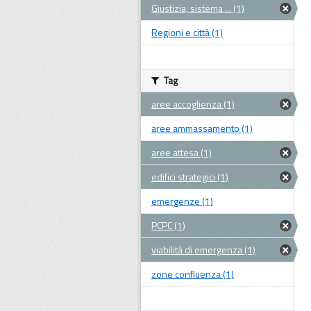
Giustizia, sistema ... (1)
Regioni e città (1)
Tag
aree accoglienza (1)
aree ammassamento (1)
aree attesa (1)
edifici strategici (1)
emergenze (1)
PCPC (1)
viabilità di emergenza (1)
zone confluenza (1)