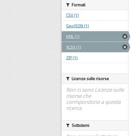
Formati
CSV (1)
GeoJSON (1)
KML (1)
XLSX (1)
ZIP (1)
Licenze sulle risorse
Non ci sono Licenze sulle
risorse che
corrispondono a questa
ricerca
Sottotemi