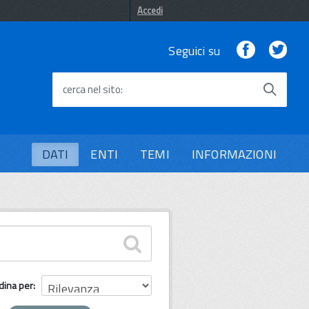
Accedi
Facebook
Twi
Seguici su
cerca nel sito
DATI
ENTI
TEMI
INFORMAZIONI
dina per