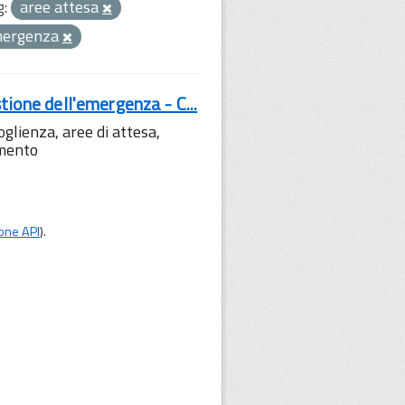
g:
aree attesa
emergenza
tione dell'emergenza - C...
lienza, aree di attesa,
amento
one API
).