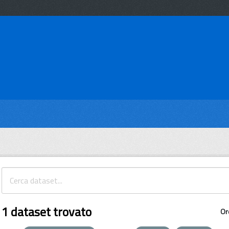
1 dataset trovato
Or