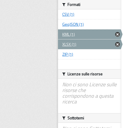
Formati
CSV (1)
GeoJSON (1)
KML (1)
XLSX (1)
ZIP (1)
Licenze sulle risorse
Non ci sono Licenze sulle
risorse che
corrispondono a questa
ricerca
Sottotemi