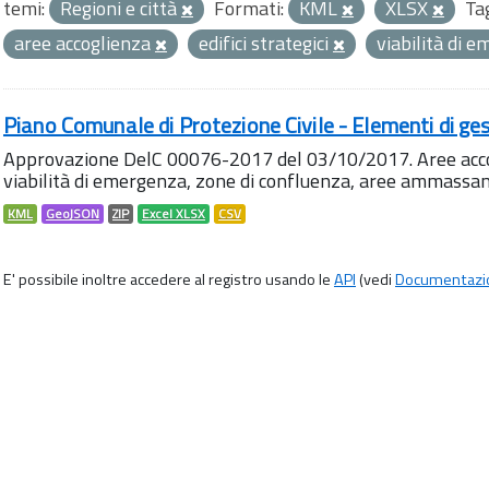
temi:
Regioni e città
Formati:
KML
XLSX
Ta
aree accoglienza
edifici strategici
viabilità di 
Piano Comunale di Protezione Civile - Elementi di ges
Approvazione DelC 00076-2017 del 03/10/2017. Aree accog
viabilità di emergenza, zone di confluenza, aree ammass
KML
GeoJSON
ZIP
Excel XLSX
CSV
E' possibile inoltre accedere al registro usando le
API
(vedi
Documentazi