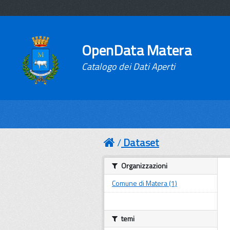
OpenData Matera
Catalogo dei Dati Aperti
Dataset
Organizzazioni
Comune di Matera (1)
temi