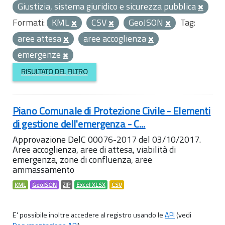
Giustizia, sistema giuridico e sicurezza pubblica
Formati:
KML
CSV
GeoJSON
Tag:
aree attesa
aree accoglienza
emergenze
RISULTATO DEL FILTRO
Piano Comunale di Protezione Civile - Elementi
di gestione dell'emergenza - C...
Approvazione DelC 00076-2017 del 03/10/2017.
Aree accoglienza, aree di attesa, viabilità di
emergenza, zone di confluenza, aree
ammassamento
KML
GeoJSON
ZIP
Excel XLSX
CSV
E' possibile inoltre accedere al registro usando le
API
(vedi