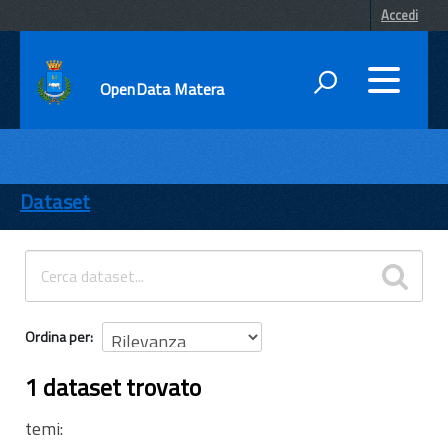
Accedi
OpenData Matera
DATI
ENTI
Dataset
TEMI
INFORMAZIONI
Ordina per
1 dataset trovato
temi: