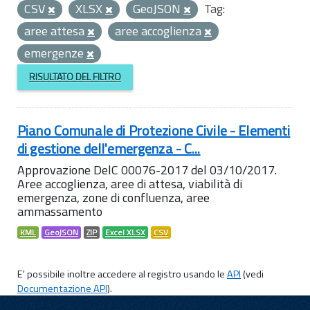
CSV
XLSX
GeoJSON
Tag:
aree attesa
aree accoglienza
emergenze
RISULTATO DEL FILTRO
Piano Comunale di Protezione Civile - Elementi
di gestione dell'emergenza - C...
Approvazione DelC 00076-2017 del 03/10/2017.
Aree accoglienza, aree di attesa, viabilità di
emergenza, zone di confluenza, aree
ammassamento
KML
GeoJSON
ZIP
Excel XLSX
CSV
E' possibile inoltre accedere al registro usando le
API
(vedi
Documentazione API
).