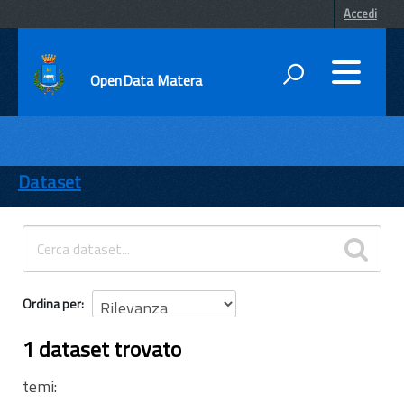
Accedi
OpenData Matera
DATI
ENTI
Dataset
TEMI
INFORMAZIONI
Ordina per
1 dataset trovato
temi: