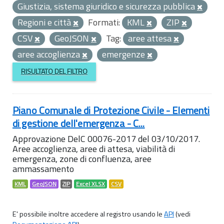
Giustizia, sistema giuridico e sicurezza pubblica
Regioni e città
Formati:
KML
ZIP
CSV
GeoJSON
Tag:
aree attesa
aree accoglienza
emergenze
RISULTATO DEL FILTRO
Piano Comunale di Protezione Civile - Elementi
di gestione dell'emergenza - C...
Approvazione DelC 00076-2017 del 03/10/2017.
Aree accoglienza, aree di attesa, viabilità di
emergenza, zone di confluenza, aree
ammassamento
KML
GeoJSON
ZIP
Excel XLSX
CSV
E' possibile inoltre accedere al registro usando le
API
(vedi