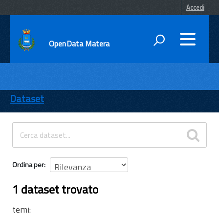
Accedi
OpenData Matera
DATI
ENTI
Dataset
TEMI
INFORMAZIONI
Ordina per
1 dataset trovato
temi: