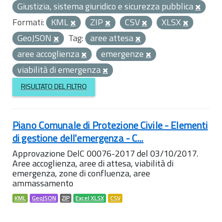
Giustizia, sistema giuridico e sicurezza pubblica
Formati:
KML
ZIP
CSV
XLSX
GeoJSON
Tag:
aree attesa
aree accoglienza
emergenze
viabilità di emergenza
RISULTATO DEL FILTRO
Piano Comunale di Protezione Civile - Elementi
di gestione dell'emergenza - C...
Approvazione DelC 00076-2017 del 03/10/2017.
Aree accoglienza, aree di attesa, viabilità di
emergenza, zone di confluenza, aree
ammassamento
KML
GeoJSON
ZIP
Excel XLSX
CSV