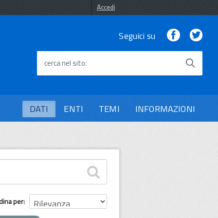
Accedi
Facebook
Twi
Seguici su
cerca nel sito
DATI
ENTI
TEMI
INFORMAZIONI
dina per