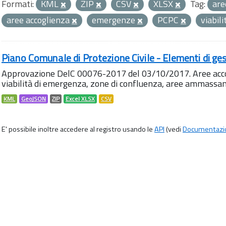
Formati:
KML
ZIP
CSV
XLSX
Tag:
are
aree accoglienza
emergenze
PCPC
viabil
Piano Comunale di Protezione Civile - Elementi di ges
Approvazione DelC 00076-2017 del 03/10/2017. Aree accog
viabilità di emergenza, zone di confluenza, aree ammass
KML
GeoJSON
ZIP
Excel XLSX
CSV
E' possibile inoltre accedere al registro usando le
API
(vedi
Documentazi