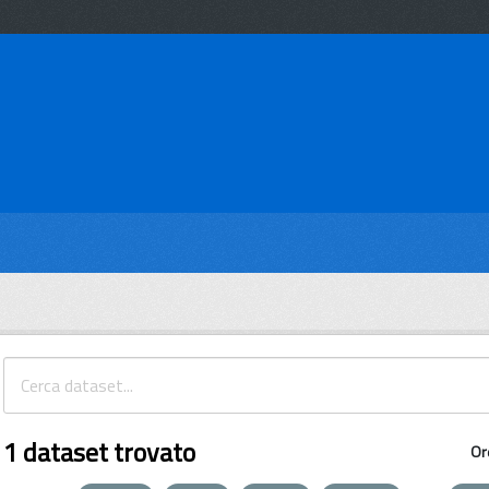
1 dataset trovato
Or