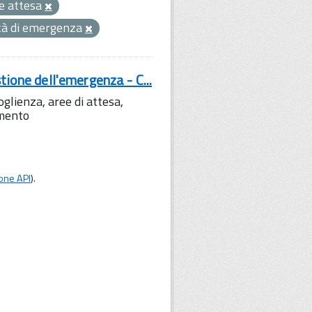
e attesa
ità di emergenza
tione dell'emergenza - C...
lienza, aree di attesa,
amento
one API
).