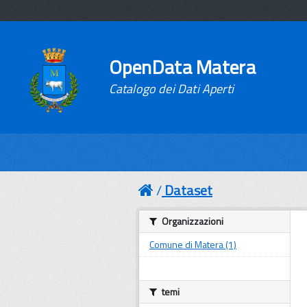
OpenData Matera
Catalogo dei Dati Aperti
Dataset
Organizzazioni
Comune di Matera (1)
temi