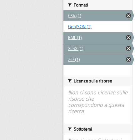
Formati
CSV (1)
GeoJSON (1)
KML (1)
XLSX (1)
ZIP (1)
Licenze sulle risorse
Non ci sono Licenze sulle
risorse che
corrispondono a questa
ricerca
Sottotemi