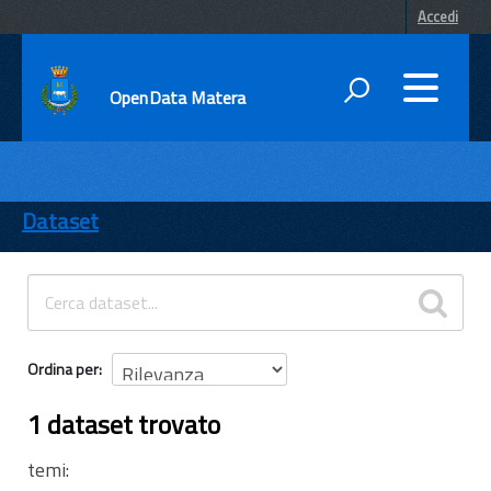
Accedi
OpenData Matera
DATI
ENTI
Dataset
TEMI
INFORMAZIONI
Ordina per
1 dataset trovato
temi: