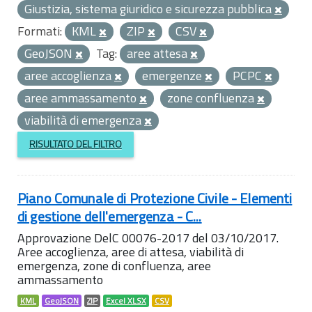
Giustizia, sistema giuridico e sicurezza pubblica
Formati:
KML
ZIP
CSV
GeoJSON
Tag:
aree attesa
aree accoglienza
emergenze
PCPC
aree ammassamento
zone confluenza
viabilità di emergenza
RISULTATO DEL FILTRO
Piano Comunale di Protezione Civile - Elementi
di gestione dell'emergenza - C...
Approvazione DelC 00076-2017 del 03/10/2017.
Aree accoglienza, aree di attesa, viabilità di
emergenza, zone di confluenza, aree
ammassamento
KML
GeoJSON
ZIP
Excel XLSX
CSV