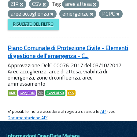
ZIP
CSV
Tag:
aree attesa
aree accoglienza
emergenze
PCPC
RISULTATO DEL FILTRO
Piano Comunale di Protezione Civile - Elementi
di gestione dell'emergenza - C...
Approvazione DelC 00076-2017 del 03/10/2017.
Aree accoglienza, aree di attesa, viabilità di
emergenza, zone di confluenza, aree
ammassamento
KML
GeoJSON
ZIP
Excel XLSX
CSV
E' possibile inoltre accedere al registro usando le
API
(vedi
Documentazione API
).
Informazioni OpenData Matera