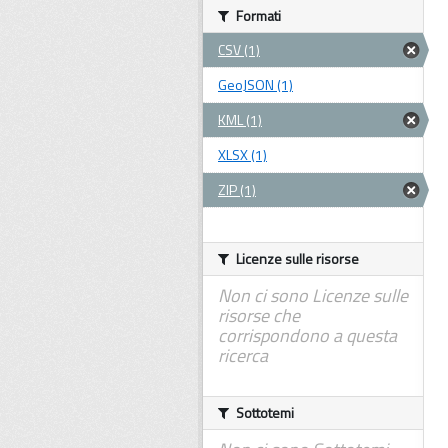
Formati
CSV (1)
GeoJSON (1)
KML (1)
XLSX (1)
ZIP (1)
Licenze sulle risorse
Non ci sono Licenze sulle
risorse che
corrispondono a questa
ricerca
Sottotemi