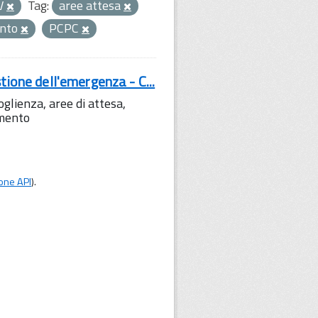
V
Tag:
aree attesa
nto
PCPC
tione dell'emergenza - C...
lienza, aree di attesa,
amento
one API
).