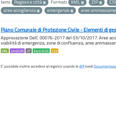
temi:
Regioni e città
Formati:
KML
ZIP
CS
aree accoglienza
emergenze
aree ammassame
Piano Comunale di Protezione Civile - Elementi di ges
Approvazione DelC 00076-2017 del 03/10/2017. Aree accog
viabilità di emergenza, zone di confluenza, aree ammass
KML
GeoJSON
ZIP
Excel XLSX
CSV
E' possibile inoltre accedere al registro usando le
API
(vedi
Documentazi