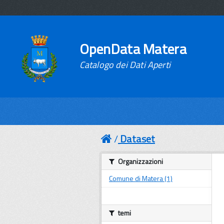
OpenData Matera
Catalogo dei Dati Aperti
Dataset
Organizzazioni
Comune di Matera (1)
temi