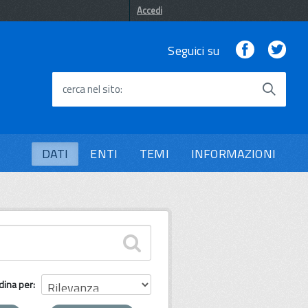
Accedi
Facebook
Twi
Seguici su
cerca nel sito
DATI
ENTI
TEMI
INFORMAZIONI
dina per