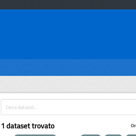
1 dataset trovato
Or