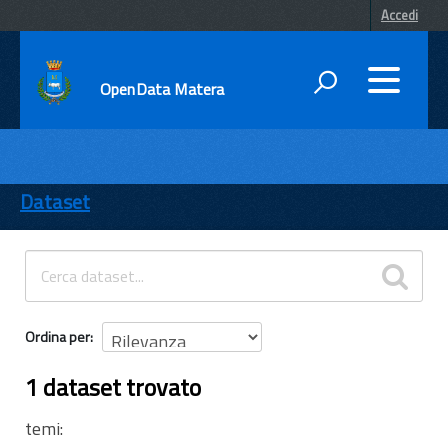
Accedi
OpenData Matera
DATI
ENTI
Dataset
TEMI
INFORMAZIONI
Ordina per
1 dataset trovato
temi: