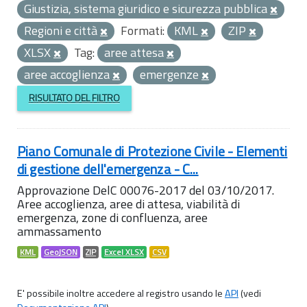
Giustizia, sistema giuridico e sicurezza pubblica
Regioni e città
Formati:
KML
ZIP
XLSX
Tag:
aree attesa
aree accoglienza
emergenze
RISULTATO DEL FILTRO
Piano Comunale di Protezione Civile - Elementi
di gestione dell'emergenza - C...
Approvazione DelC 00076-2017 del 03/10/2017.
Aree accoglienza, aree di attesa, viabilità di
emergenza, zone di confluenza, aree
ammassamento
KML
GeoJSON
ZIP
Excel XLSX
CSV
E' possibile inoltre accedere al registro usando le
API
(vedi