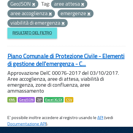
GeoJSON
Tag:
aree attesa
aree accoglienza
emergenze
viabilità di emergenza
RISULTATO DEL FILTRO
Piano Comunale di Protezione Civile - Elementi
di gestione dell'emergenza - C...
Approvazione DelC 00076-2017 del 03/10/2017.
Aree accoglienza, aree di attesa, viabilità di
emergenza, zone di confluenza, aree
ammassamento
KML
GeoJSON
ZIP
Excel XLSX
CSV
E' possibile inoltre accedere al registro usando le
API
(vedi
Documentazione API
).