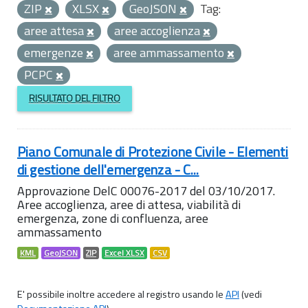
ZIP
XLSX
GeoJSON
Tag:
aree attesa
aree accoglienza
emergenze
aree ammassamento
PCPC
RISULTATO DEL FILTRO
Piano Comunale di Protezione Civile - Elementi
di gestione dell'emergenza - C...
Approvazione DelC 00076-2017 del 03/10/2017.
Aree accoglienza, aree di attesa, viabilità di
emergenza, zone di confluenza, aree
ammassamento
KML
GeoJSON
ZIP
Excel XLSX
CSV
E' possibile inoltre accedere al registro usando le
API
(vedi