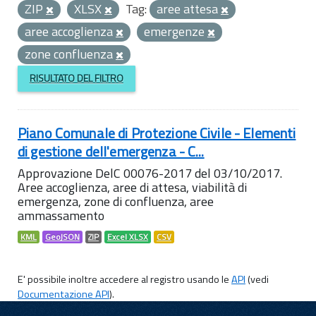
ZIP
XLSX
Tag:
aree attesa
aree accoglienza
emergenze
zone confluenza
RISULTATO DEL FILTRO
Piano Comunale di Protezione Civile - Elementi
di gestione dell'emergenza - C...
Approvazione DelC 00076-2017 del 03/10/2017.
Aree accoglienza, aree di attesa, viabilità di
emergenza, zone di confluenza, aree
ammassamento
KML
GeoJSON
ZIP
Excel XLSX
CSV
E' possibile inoltre accedere al registro usando le
API
(vedi
Documentazione API
).