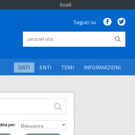
Accedi
Facebook
Twi
Seguici su
cerca nel sito
DATI
ENTI
TEMI
INFORMAZIONI
dina per