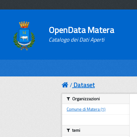
OpenData Matera
Catalogo dei Dati Aperti
Dataset
Organizzazioni
Comune di Matera (1)
temi