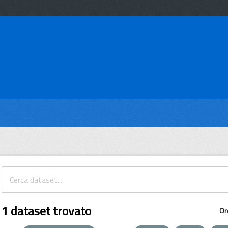
1 dataset trovato
Or