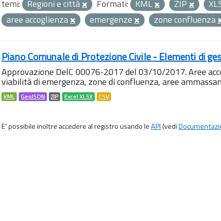
temi:
Regioni e città
Formati:
KML
ZIP
XL
aree accoglienza
emergenze
zone confluenza
Piano Comunale di Protezione Civile - Elementi di ges
Approvazione DelC 00076-2017 del 03/10/2017. Aree accog
viabilità di emergenza, zone di confluenza, aree ammass
KML
GeoJSON
ZIP
Excel XLSX
CSV
E' possibile inoltre accedere al registro usando le
API
(vedi
Documentazi