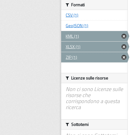
Formati
CSV (1)
GeoJSON (1)
KML (1)
XLSX (1)
ZIP (1)
Licenze sulle risorse
Non ci sono Licenze sulle
risorse che
corrispondono a questa
ricerca
Sottotemi