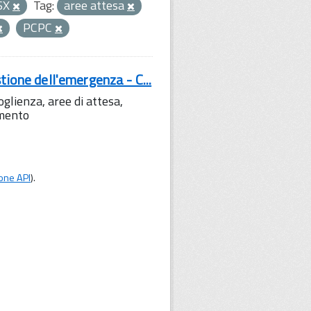
SX
Tag:
aree attesa
PCPC
tione dell'emergenza - C...
lienza, aree di attesa,
amento
one API
).