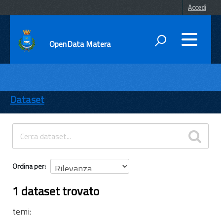
Accedi
OpenData Matera
DATI
ENTI
Dataset
TEMI
INFORMAZIONI
Ordina per
1 dataset trovato
temi: