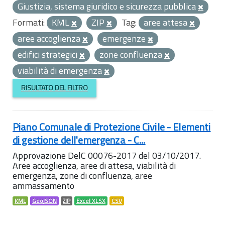
Giustizia, sistema giuridico e sicurezza pubblica
Formati:
KML
ZIP
Tag:
aree attesa
aree accoglienza
emergenze
edifici strategici
zone confluenza
viabilità di emergenza
RISULTATO DEL FILTRO
Piano Comunale di Protezione Civile - Elementi
di gestione dell'emergenza - C...
Approvazione DelC 00076-2017 del 03/10/2017.
Aree accoglienza, aree di attesa, viabilità di
emergenza, zone di confluenza, aree
ammassamento
KML
GeoJSON
ZIP
Excel XLSX
CSV