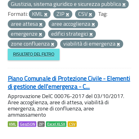
Giustizia, sistema giuridico e sicurezza pubblica
Formati:
KML
ZIP
CSV
Tag:
aree attesa
aree accoglienza
emergenze
edifici strategici
zone confluenza
viabilità di emergenza
RISULTATO DEL FILTRO
Piano Comunale di Protezione Civile - Elementi
di gestione dell'emergenza - C...
Approvazione DelC 00076-2017 del 03/10/2017.
Aree accoglienza, aree di attesa, viabilità di
emergenza, zone di confluenza, aree
ammassamento
KML
GeoJSON
ZIP
Excel XLSX
CSV