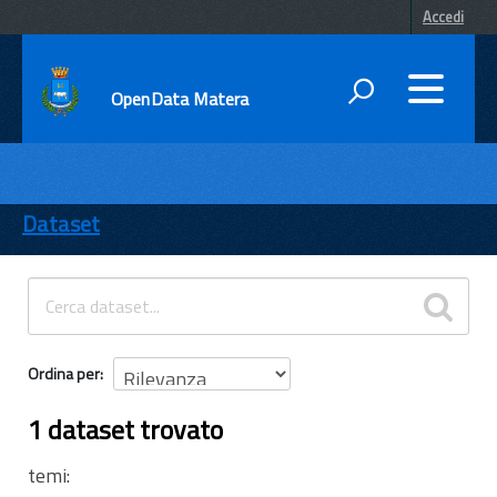
Accedi
OpenData Matera
DATI
ENTI
Dataset
TEMI
INFORMAZIONI
Ordina per
1 dataset trovato
temi: