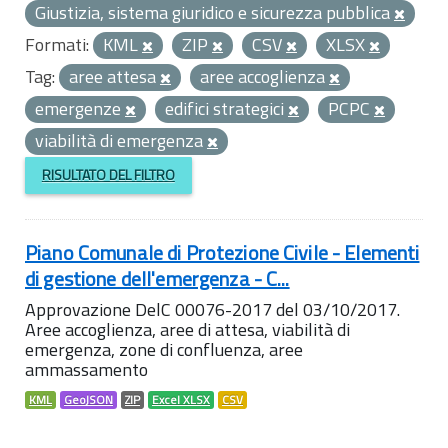
Giustizia, sistema giuridico e sicurezza pubblica
Formati:
KML
ZIP
CSV
XLSX
Tag:
aree attesa
aree accoglienza
emergenze
edifici strategici
PCPC
viabilità di emergenza
RISULTATO DEL FILTRO
Piano Comunale di Protezione Civile - Elementi
di gestione dell'emergenza - C...
Approvazione DelC 00076-2017 del 03/10/2017.
Aree accoglienza, aree di attesa, viabilità di
emergenza, zone di confluenza, aree
ammassamento
KML
GeoJSON
ZIP
Excel XLSX
CSV