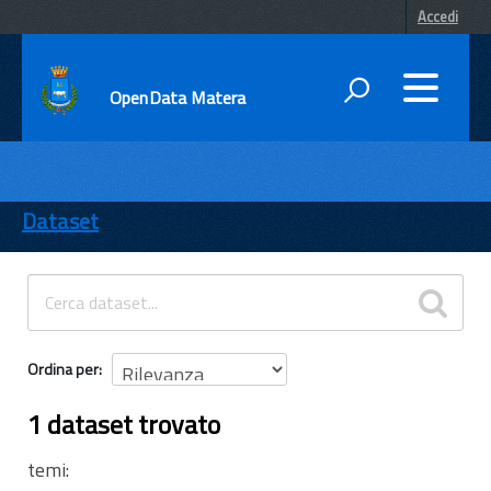
Accedi
OpenData Matera
DATI
ENTI
Dataset
TEMI
INFORMAZIONI
Ordina per
1 dataset trovato
temi: