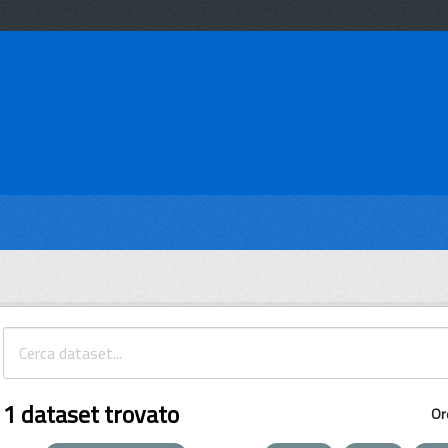
1 dataset trovato
Or