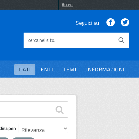
Accedi
Facebook
Twi
Seguici su
cerca nel sito
DATI
ENTI
TEMI
INFORMAZIONI
dina per