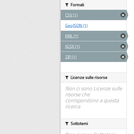
Formati
CSV (1)
GeoJSON (1)
KML (1)
XLSX (1)
ZIP (1)
Licenze sulle risorse
Non ci sono Licenze sulle
risorse che
corrispondono a questa
ricerca
Sottotemi