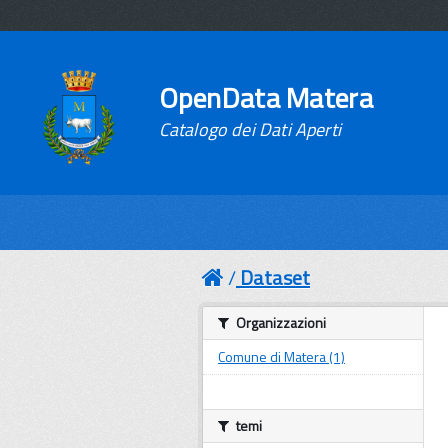
OpenData Matera
Catalogo dei Dati Aperti
Dataset
Organizzazioni
Comune di Matera (1)
temi