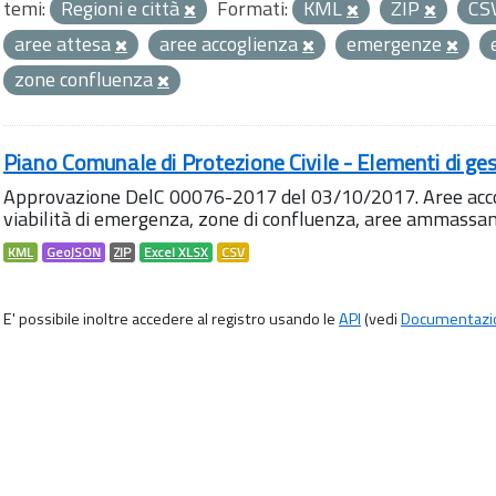
temi:
Regioni e città
Formati:
KML
ZIP
CS
aree attesa
aree accoglienza
emergenze
zone confluenza
Piano Comunale di Protezione Civile - Elementi di ges
Approvazione DelC 00076-2017 del 03/10/2017. Aree accog
viabilità di emergenza, zone di confluenza, aree ammass
KML
GeoJSON
ZIP
Excel XLSX
CSV
E' possibile inoltre accedere al registro usando le
API
(vedi
Documentazi