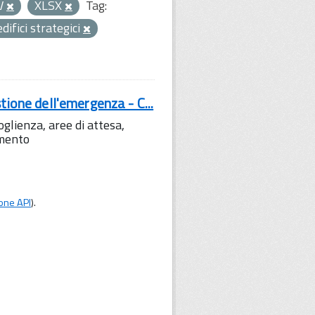
V
XLSX
Tag:
edifici strategici
tione dell'emergenza - C...
lienza, aree di attesa,
amento
one API
).