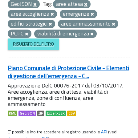
GeoJSON
Tag:
aree attesa
aree accoglienza
emergenze
edifici strategici
aree ammassamento
PCPC
viabilità di emergenza
RISULTATO DEL FILTRO
Piano Comunale di Protezione Civile - Elementi
di gestione dell'emergenza - C...
Approvazione DelC 00076-2017 del 03/10/2017.
Aree accoglienza, aree di attesa, viabilità di
emergenza, zone di confluenza, aree
ammassamento
KML
GeoJSON
ZIP
Excel XLSX
CSV
E' possibile inoltre accedere al registro usando le
API
(vedi