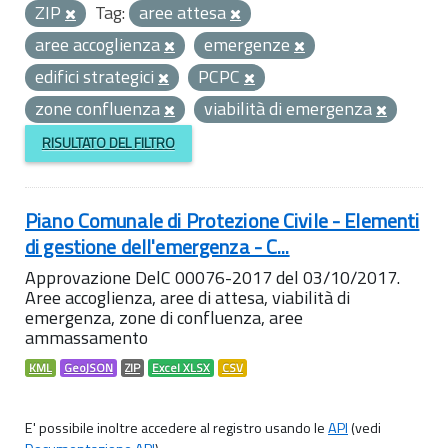
ZIP
Tag:
aree attesa
aree accoglienza
emergenze
edifici strategici
PCPC
zone confluenza
viabilità di emergenza
RISULTATO DEL FILTRO
Piano Comunale di Protezione Civile - Elementi
di gestione dell'emergenza - C...
Approvazione DelC 00076-2017 del 03/10/2017.
Aree accoglienza, aree di attesa, viabilità di
emergenza, zone di confluenza, aree
ammassamento
KML
GeoJSON
ZIP
Excel XLSX
CSV
E' possibile inoltre accedere al registro usando le
API
(vedi