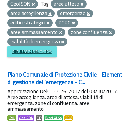
GeoJSON
Tag:
aree attesa
aree accoglienza
emergenze
edifici strategici
PCPC
aree ammassamento
zone confluenza
viabilità di emergenza
RISULTATO DEL FILTRO
Piano Comunale di Protezione Civile - Elementi
di gestione dell'emergenza - C...
Approvazione DelC 00076-2017 del 03/10/2017.
Aree accoglienza, aree di attesa, viabilità di
emergenza, zone di confluenza, aree
ammassamento
KML
GeoJSON
ZIP
Excel XLSX
CSV