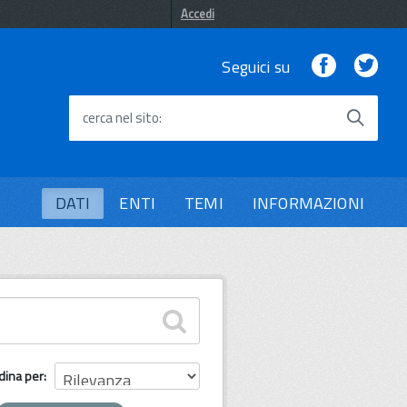
Accedi
Facebook
Twi
Seguici su
cerca nel sito
DATI
ENTI
TEMI
INFORMAZIONI
dina per