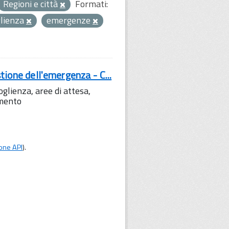
Regioni e città
Formati:
glienza
emergenze
tione dell'emergenza - C...
lienza, aree di attesa,
amento
one API
).