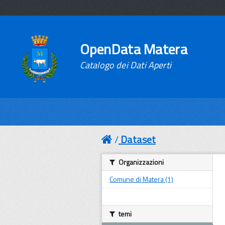
OpenData Matera
Catalogo dei Dati Aperti
Dataset
Organizzazioni
Comune di Matera (1)
temi