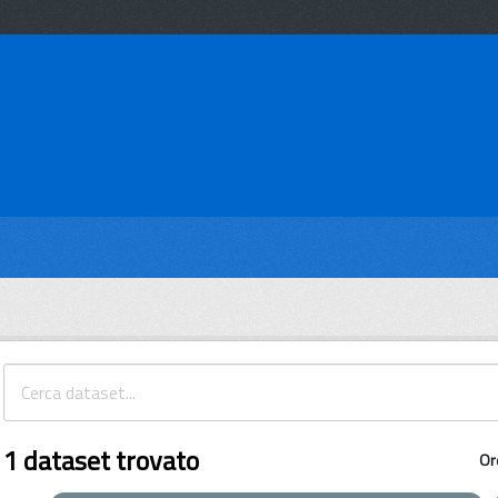
1 dataset trovato
Or