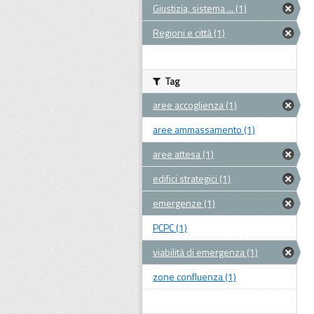
Giustizia, sistema ... (1)
Regioni e città (1)
Tag
aree accoglienza (1)
aree ammassamento (1)
aree attesa (1)
edifici strategici (1)
emergenze (1)
PCPC (1)
viabilità di emergenza (1)
zone confluenza (1)