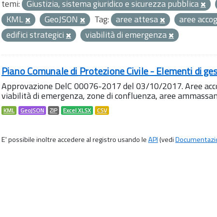
temi:
Giustizia, sistema giuridico e sicurezza pubblica
KML
GeoJSON
Tag:
aree attesa
aree acco
edifici strategici
viabilità di emergenza
Piano Comunale di Protezione Civile - Elementi di ges
Approvazione DelC 00076-2017 del 03/10/2017. Aree accog
viabilità di emergenza, zone di confluenza, aree ammass
KML
GeoJSON
ZIP
Excel XLSX
CSV
E' possibile inoltre accedere al registro usando le
API
(vedi
Documentazi