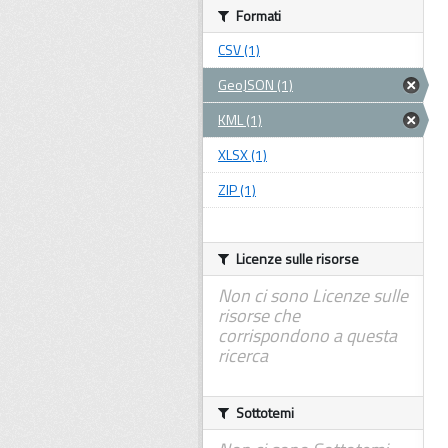
Formati
CSV (1)
GeoJSON (1)
KML (1)
XLSX (1)
ZIP (1)
Licenze sulle risorse
Non ci sono Licenze sulle
risorse che
corrispondono a questa
ricerca
Sottotemi