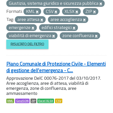
Giustizia, sistema giuridico e sicurezza pubblica
Formati:
KML
CSV
XLSX
ZIP
Tag:
aree attesa
aree accoglienza
emergenze
edifici strategici
viabilità di emergenza
zone confluenza
RISULTATO DEL FILTRO
Piano Comunale di Protezione Civile - Elementi
di gestione dell'emergenza - C...
Approvazione DelC 00076-2017 del 03/10/2017.
Aree accoglienza, aree di attesa, viabilità di
emergenza, zone di confluenza, aree
ammassamento
KML
GeoJSON
ZIP
Excel XLSX
CSV