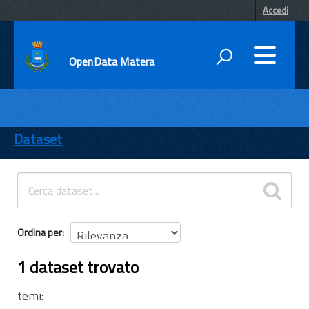
Accedi
OpenData Matera
DATI
ENTI
Dataset
TEMI
INFORMAZIONI
Ordina per
1 dataset trovato
temi: