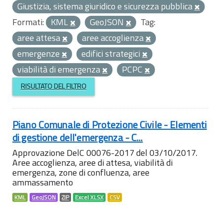
Giustizia, sistema giuridico e sicurezza pubblica
Formati:
KML
GeoJSON
Tag:
aree attesa
aree accoglienza
emergenze
edifici strategici
viabilità di emergenza
PCPC
RISULTATO DEL FILTRO
Piano Comunale di Protezione Civile - Elementi
di gestione dell'emergenza - C...
Approvazione DelC 00076-2017 del 03/10/2017.
Aree accoglienza, aree di attesa, viabilità di
emergenza, zone di confluenza, aree
ammassamento
KML
GeoJSON
ZIP
Excel XLSX
CSV