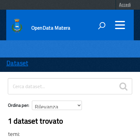
Accedi
OpenData Matera
DATI
ENTI
Dataset
TEMI
INFORMAZIONI
Ordina per
1 dataset trovato
temi: