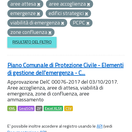
aree attesa
aree accoglienza
emergenze
edifici strategici
viabilità di emergenza
PCPC
zone confluenza
RISULTATO DEL FILTRO
Piano Comunale di Protezione Civile - Elementi
di gestione dell'emergenza - C...
Approvazione DelC 00076-2017 del 03/10/2017.
Aree accoglienza, aree di attesa, viabilità di
emergenza, zone di confluenza, aree
ammassamento
KML
GeoJSON
ZIP
Excel XLSX
CSV
E' possibile inoltre accedere al registro usando le
API
(vedi