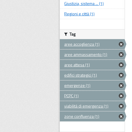
Giustizia, sistema ... (1)
Regioni e città (1)
Tag
aree accoglienza (1)
aree ammassamento (1)
aree attesa (1)
edifici strategici (1)
emergenze (1)
PCPC (1)
viabilità di emergenza (1)
zone confluenza (1)