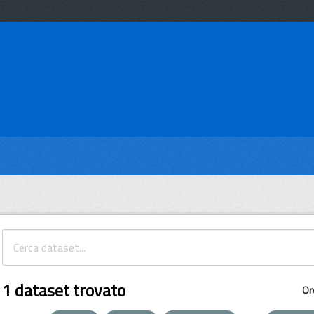
1 dataset trovato
Or