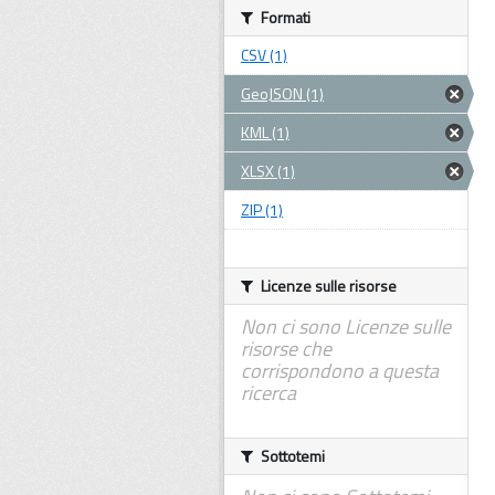
Formati
CSV (1)
GeoJSON (1)
KML (1)
XLSX (1)
ZIP (1)
Licenze sulle risorse
Non ci sono Licenze sulle
risorse che
corrispondono a questa
ricerca
Sottotemi