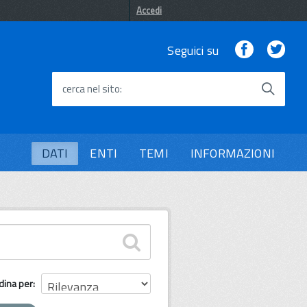
Accedi
Facebook
Twi
Seguici su
cerca nel sito
DATI
ENTI
TEMI
INFORMAZIONI
dina per