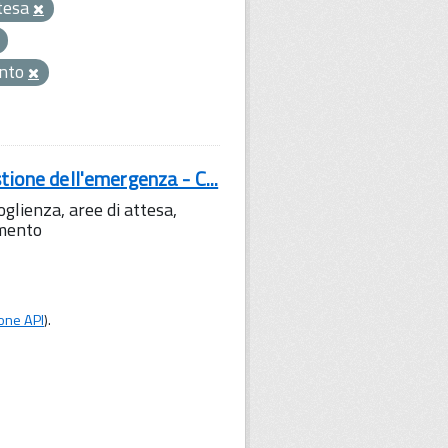
tesa
nto
tione dell'emergenza - C...
lienza, aree di attesa,
amento
one API
).