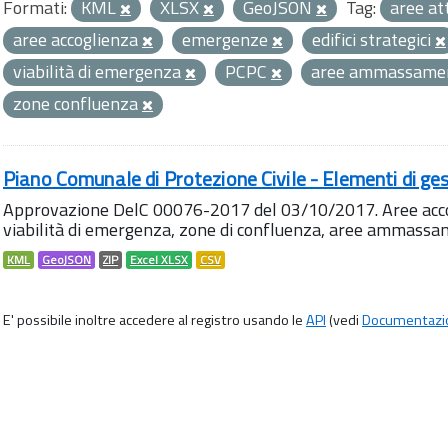
Formati:
KML
XLSX
GeoJSON
Tag:
aree at
aree accoglienza
emergenze
edifici strategici
viabilità di emergenza
PCPC
aree ammassame
zone confluenza
Piano Comunale di Protezione Civile - Elementi di ges
Approvazione DelC 00076-2017 del 03/10/2017. Aree accog
viabilità di emergenza, zone di confluenza, aree ammass
KML
GeoJSON
ZIP
Excel XLSX
CSV
E' possibile inoltre accedere al registro usando le
API
(vedi
Documentazi