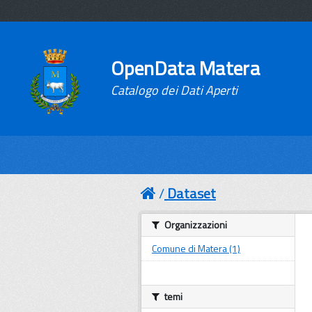
OpenData Matera
Catalogo dei Dati Aperti
Dataset
Organizzazioni
Comune di Matera (1)
temi