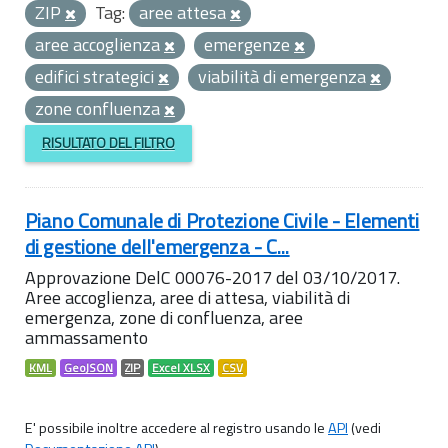
ZIP
Tag:
aree attesa
aree accoglienza
emergenze
edifici strategici
viabilità di emergenza
zone confluenza
RISULTATO DEL FILTRO
Piano Comunale di Protezione Civile - Elementi
di gestione dell'emergenza - C...
Approvazione DelC 00076-2017 del 03/10/2017.
Aree accoglienza, aree di attesa, viabilità di
emergenza, zone di confluenza, aree
ammassamento
KML
GeoJSON
ZIP
Excel XLSX
CSV
E' possibile inoltre accedere al registro usando le
API
(vedi