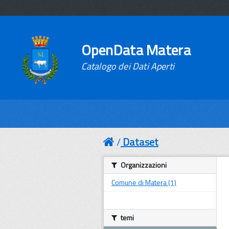
OpenData Matera
Catalogo dei Dati Aperti
Dataset
Organizzazioni
Comune di Matera (1)
temi