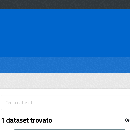
1 dataset trovato
Or