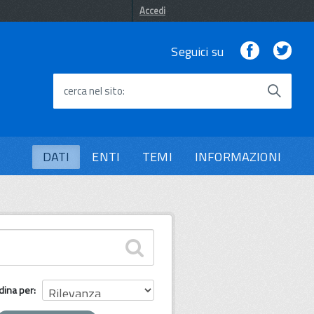
Accedi
Facebook
Twi
Seguici su
cerca nel sito
DATI
ENTI
TEMI
INFORMAZIONI
dina per