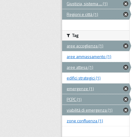
Giustizia, sistema ... (1)
Regioni e città (1)
Tag
aree accoglienza (1)
aree ammassamento (1)
aree attesa (1)
edifici strategici (1)
emergenze (1)
PCPC (1)
viabilità di emergenza (1)
zone confluenza (1)