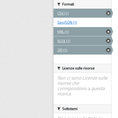
Formati
CSV (1)
GeoJSON (1)
KML (1)
XLSX (1)
ZIP (1)
Licenze sulle risorse
Non ci sono Licenze sulle
risorse che
corrispondono a questa
ricerca
Sottotemi