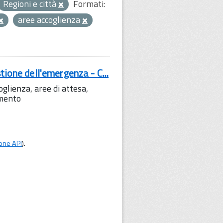
Regioni e città
Formati:
aree accoglienza
tione dell'emergenza - C...
lienza, aree di attesa,
amento
one API
).