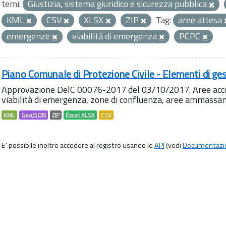
temi:
Giustizia, sistema giuridico e sicurezza pubblica
KML
CSV
XLSX
ZIP
Tag:
aree attesa
emergenze
viabilità di emergenza
PCPC
Piano Comunale di Protezione Civile - Elementi di ges
Approvazione DelC 00076-2017 del 03/10/2017. Aree accog
viabilità di emergenza, zone di confluenza, aree ammass
KML
GeoJSON
ZIP
Excel XLSX
CSV
E' possibile inoltre accedere al registro usando le
API
(vedi
Documentazi