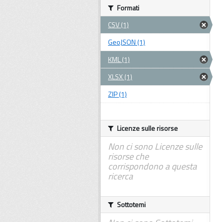
Formati
CSV (1)
GeoJSON (1)
KML (1)
XLSX (1)
ZIP (1)
Licenze sulle risorse
Non ci sono Licenze sulle
risorse che
corrispondono a questa
ricerca
Sottotemi