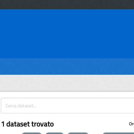
1 dataset trovato
Or