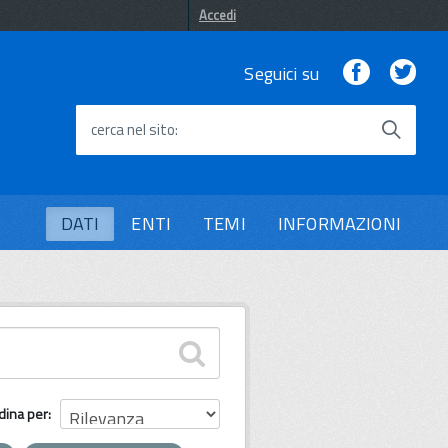
Accedi
Facebook
Twi
Seguici su
cerca nel sito
DATI
ENTI
TEMI
INFORMAZIONI
dina per