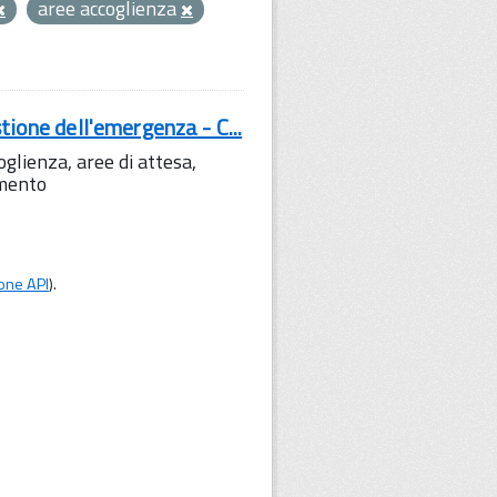
aree accoglienza
tione dell'emergenza - C...
lienza, aree di attesa,
amento
one API
).