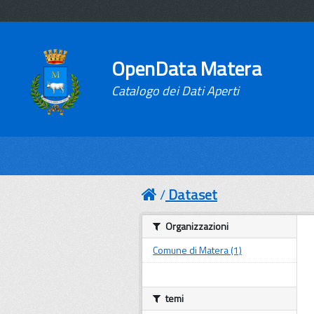
OpenData Matera
Catalogo dei Dati Aperti
Dataset
Organizzazioni
Comune di Matera (1)
temi