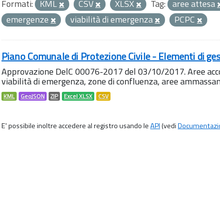
Formati:
KML
CSV
XLSX
Tag:
aree attesa
emergenze
viabilità di emergenza
PCPC
Piano Comunale di Protezione Civile - Elementi di ges
Approvazione DelC 00076-2017 del 03/10/2017. Aree accog
viabilità di emergenza, zone di confluenza, aree ammass
KML
GeoJSON
ZIP
Excel XLSX
CSV
E' possibile inoltre accedere al registro usando le
API
(vedi
Documentazi